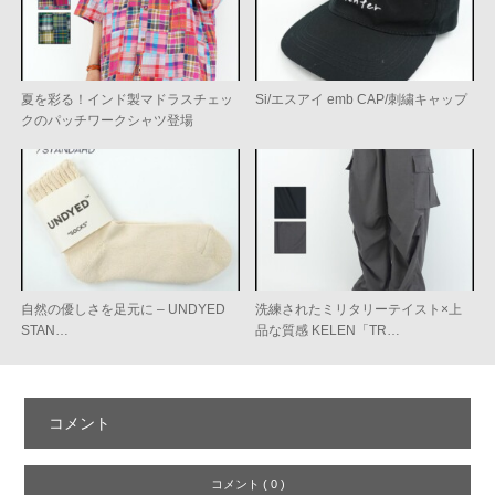
夏を彩る！インド製マドラスチェッ
Si/エスアイ emb CAP/刺繍キャップ
クのパッチワークシャツ登場
自然の優しさを足元に – UNDYED
洗練されたミリタリーテイスト×上
STAN…
品な質感 KELEN「TR…
コメント
コメント ( 0 )