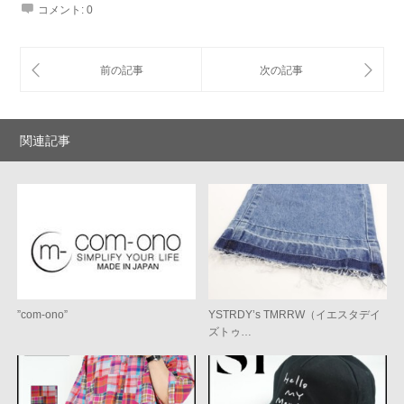
コメント:
0
関連記事
”com-ono”
YSTRDY’s TMRRW（イエスタデイ
ズトゥ…