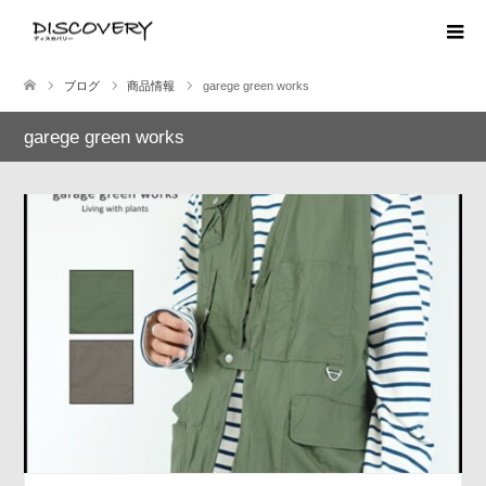
ブログ
商品情報
garege green works
garege green works