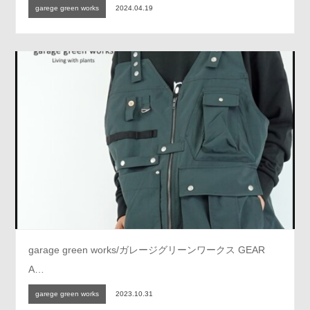
garege green works
2024.04.19
garage green works/ガレージグリーンワークス GEAR
A…
garege green works
2023.10.31