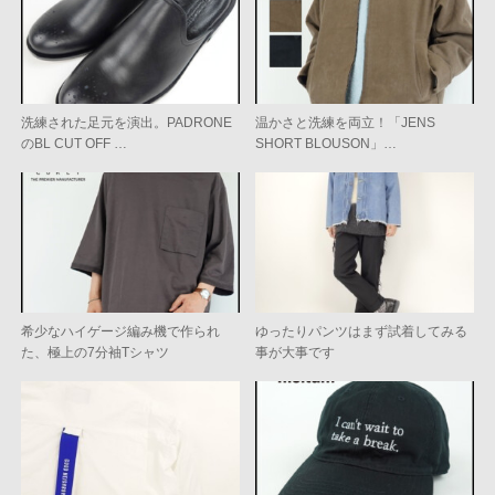
洗練された足元を演出。PADRONE
温かさと洗練を両立！「JENS
のBL CUT OFF …
SHORT BLOUSON」…
希少なハイゲージ編み機で作られ
ゆったりパンツはまず試着してみる
た、極上の7分袖Tシャツ
事が大事です