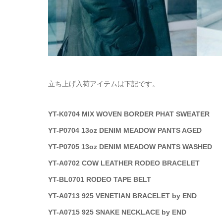
立ち上げ入荷アイテムは下記です。
YT-K0704 MIX WOVEN BORDER PHAT SWEATER
YT-P0704 13oz DENIM MEADOW PANTS AGED
YT-P0705 13oz DENIM MEADOW PANTS WASHED
YT-A0702 COW LEATHER RODEO BRACELET
YT-BL0701 RODEO TAPE BELT
YT-A0713 925 VENETIAN BRACELET by END
YT-A0715 925 SNAKE NECKLACE by END