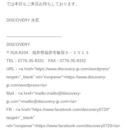
では本日もご来店お待ちしております。
DISCOVERY 水尻
—————————————–
DISCOVERY
〒918-8104 福井県福井市板垣５－１０１３
TEL：0776-35-8331 FAX：0776-35-8332
URL：<a href=”https://www.discovery-jp.com/wordpress”
target=”_blank” rel=”noopener”>https://www.discovery-
jp.com/wordpress</a>
Mail：<a href=”mailto:mailto@discovery-
jp.com”>mailto@discovery-jp.com</a>
FB：<a href=”https://www.facebook.com/discovery0720″
target=”_blank”
rel=”noopener”>https://www.facebook.com/discovery0720</a>