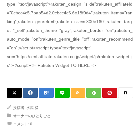
type=”text/javascript”>rakuten_design=”slide”;rakuten_affiliateId
=”0cbcc4c5.7bab54d2.0cbcc4c6.6e18f0d4″;rakuten_items=”ran
king”;rakuten_genreId=0;rakuten_size=”300×160″;rakuten_targ
et=”_self”;rakuten_theme=”gray”;rakuten_border=”on”;rakuten_
auto_mode=”on”;rakuten_genre_title=”off”;rakuten_recommend
=”on”;</script><script type=”text/javascript”
src=”https://xml.affiliate.rakuten.co.jp/widget/js/rakuten_widget.j
s”></script><!– Rakuten Widget TO HERE –>
投稿者:
水尻 猛
オーナーのひとりごと
コメント:
0