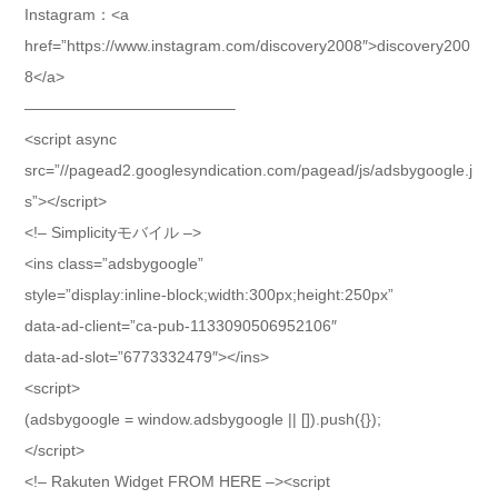
Instagram：<a
href=”https://www.instagram.com/discovery2008″>discovery200
8</a>
—————————————–
<script async
src=”//pagead2.googlesyndication.com/pagead/js/adsbygoogle.j
s”></script>
<!– Simplicityモバイル –>
<ins class=”adsbygoogle”
style=”display:inline-block;width:300px;height:250px”
data-ad-client=”ca-pub-1133090506952106″
data-ad-slot=”6773332479″></ins>
<script>
(adsbygoogle = window.adsbygoogle || []).push({});
</script>
<!– Rakuten Widget FROM HERE –><script