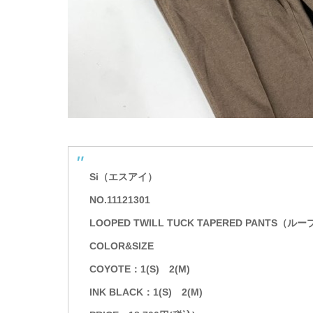
Si（エスアイ）
NO.11121301
LOOPED TWILL TUCK TAPERED PAN
COLOR&SIZE
COYOTE：1(S) 2(M)
INK BLACK：1(S) 2(M)