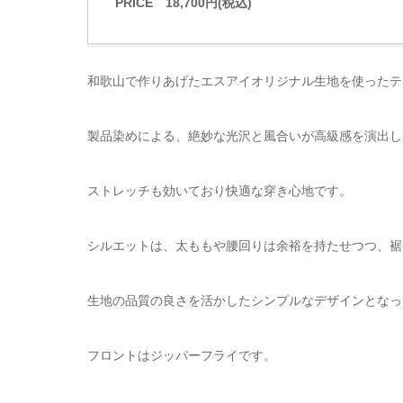
PRICE 18,700円(税込)
和歌山で作りあげたエスアイオリジナル生地を使ったテ
製品染めによる、絶妙な光沢と風合いが高級感を演出し
ストレッチも効いており快適な穿き心地です。
シルエットは、太ももや腰回りは余裕を持たせつつ、裾
生地の品質の良さを活かしたシンプルなデザインとなっ
フロントはジッパーフライです。