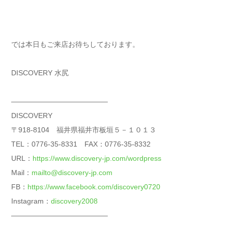
では本日もご来店お待ちしております。
DISCOVERY 水尻
—————————————–
DISCOVERY
〒918-8104 福井県福井市板垣５－１０１３
TEL：0776-35-8331 FAX：0776-35-8332
URL：
https://www.discovery-jp.com/wordpress
Mail：
mailto@discovery-jp.com
FB：
https://www.facebook.com/discovery0720
Instagram：
discovery2008
—————————————–