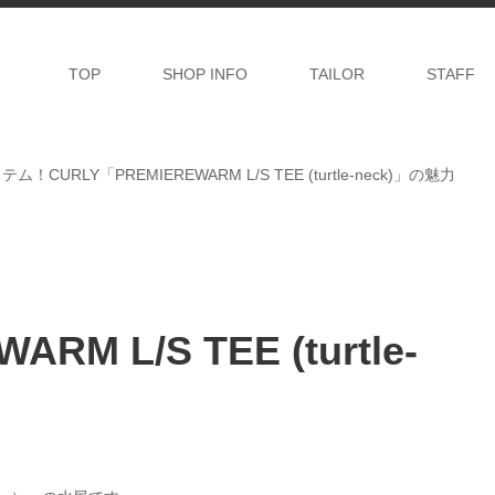
TOP
SHOP INFO
TAILOR
STAFF
CURLY「PREMIEREWARM L/S TEE (turtle-neck)」の魅力
！
RM L/S TEE (turtle-