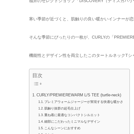
福井のセレクトショップ「DISCOVERY（ディスカバ
寒い季節が近づくと、肌触りの良い暖かいインナーが恋
そんな季節にぴったりの一枚が、CURLYの「PREMIEREWARM 
機能性とデザイン性を両立したこのタートルネックTシ
目次
CURLY/PREMIEREWARM L/S TEE (turtle-neck)
プレミアウォームジャージーが実現する快適な暖かさ
肌触り抜群の起毛仕上げ
重ね着に最適なコンパクトシルエット
細部にこだわったミニマルなデザイン
こんなシーンにおすすめ