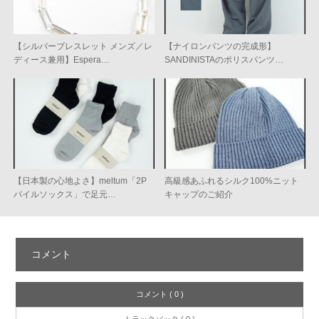
【シルバーブレスレット メンズ／レ
【ナイロンパンツの完成形】
ディース兼用】Espera…
SANDINISTAのポリスパンツ…
【日本製の心地よさ】meltum「2P
高級感あふれるシルク100%ニット
パイルソックス」で足元…
キャップのご紹介
コメント
コメント ( 0 )
トラックバック ( 0 )