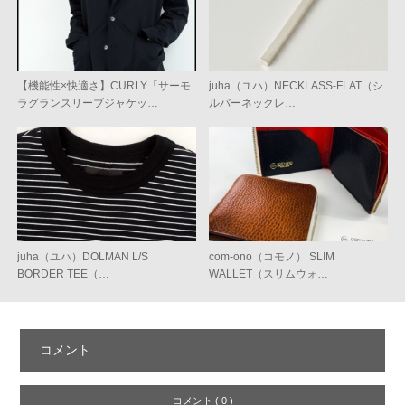
【機能性×快適さ】CURLY「サーモ
juha（ユハ）NECKLASS-FLAT（シ
ラグランスリーブジャケッ…
ルバーネックレ…
juha（ユハ）DOLMAN L/S
com-ono（コモノ） SLIM
BORDER TEE（…
WALLET（スリムウォ…
コメント
コメント ( 0 )