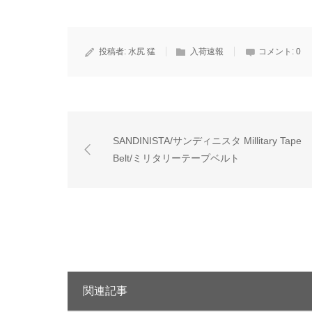
投稿者:
水尻 猛
入荷速報
コメント:
0
SANDINISTA/サンディニスタ Millitary Tape
Belt/ミリタリーテープベルト
関連記事