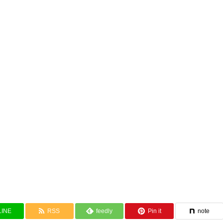
LINE
RSS
feedly
Pin it
note