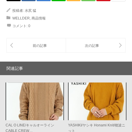
投稿者:
水尻 猛
WELLDER
,
商品情報
コメント:
0
関連記事
CAL O LINE/キャルオーライン
YASHIKI/ヤシキ Honami Knit/穂波ニ
CABLE CREW…
ット