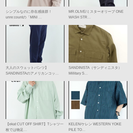
シンプルなのに存在感抜群！
MR.OLIVE/ミスターオリーブ ONE
unre:countの「MINI …
WASH STR…
大人のスウェットパンツ】
SANDINISTA（サンディニスタ）
SANDINISTAのアメリカンコッ…
Millitary S…
【ekat CUT OFF SHIRT】Tシャツ一
KELEN/ケレン WESTERN YOKE
枚では物足…
PILE TO…