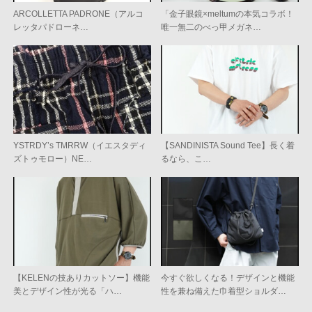
ARCOLLETTA PADRONE（アルコ
「金子眼鏡×meltumの本気コラボ！
レッタパドローネ…
唯一無二のべっ甲メガネ…
YSTRDY’s TMRRW（イエスタディ
【SANDINISTA Sound Tee】長く着
ズトゥモロー）NE…
るなら、こ…
【KELENの技ありカットソー】機能
今すぐ欲しくなる！デザインと機能
美とデザイン性が光る「ハ…
性を兼ね備えた巾着型ショルダ…