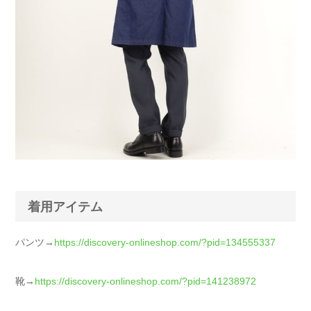
着用アイテム
パンツ→
https://discovery-onlineshop.com/?pid=134555337
靴→
https://discovery-onlineshop.com/?pid=141238972