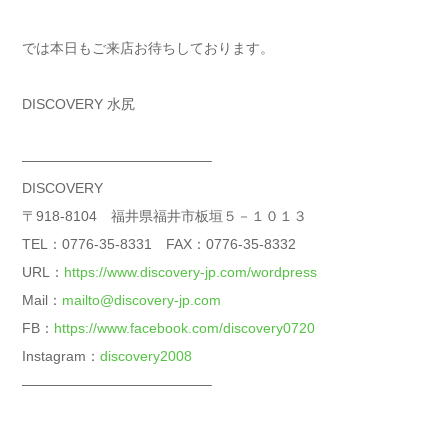
では本日もご来店お待ちしております。
DISCOVERY 水尻
—————————————–
DISCOVERY
〒918-8104 福井県福井市板垣５－１０１３
TEL：0776-35-8331 FAX：0776-35-8332
URL：
https://www.discovery-jp.com/wordpress
Mail：
mailto@discovery-jp.com
FB：
https://www.facebook.com/discovery0720
Instagram：
discovery2008
—————————————–