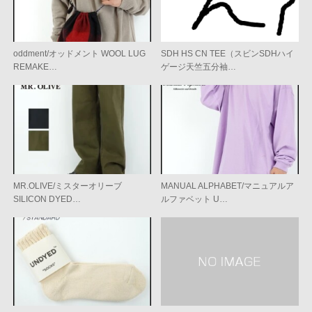
oddment/オッドメント WOOL LUG
SDH HS CN TEE（スビンSDHハイ
REMAKE…
ゲージ天竺五分袖…
MR.OLIVE/ミスターオリーブ
MANUAL ALPHABET/マニュアルア
SILICON DYED…
ルファベット U…