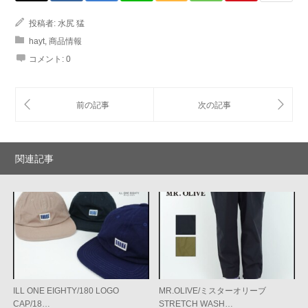
投稿者:
水尻 猛
hayt
,
商品情報
コメント:
0
関連記事
ILL ONE EIGHTY/180 LOGO
MR.OLIVE/ミスターオリーブ
CAP/18…
STRETCH WASH…