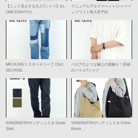
【ニット見えする大人Tシャツ】ILL
マニュアルアルファベット/ジャーパ
ONE EIGHTYの…
ンツワイド再入荷予約
MR.OLIVE/ミスターオリーブ 15oz
ベロアのような極上の肌触り！至福
SELVAGE…
のパイルTシャツ
SANDINISTA/サンディニスタ Guide
SANDINISTA/サンディニスタ Chino
Stret…
Rever…