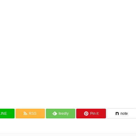
LINE
RSS
feedly
Pin it
note