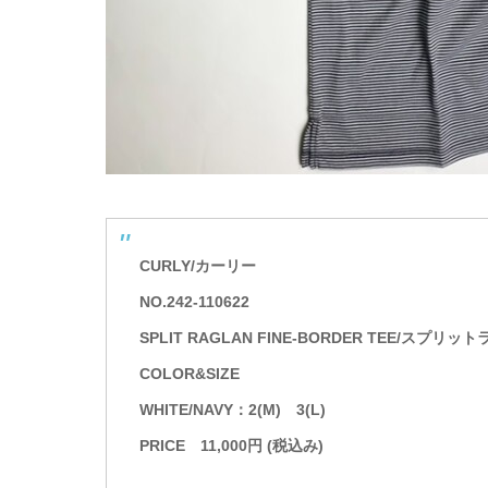
CURLY/カーリー
NO.242-110622
SPLIT RAGLAN FINE-BORDER TEE/ス
COLOR&SIZE
WHITE/NAVY：2(M) 3(L)
PRICE 11,000円 (税込み)