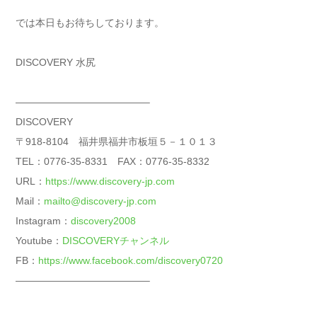
では本日もお待ちしております。
DISCOVERY 水尻
—————————————–
DISCOVERY
〒918-8104 福井県福井市板垣５－１０１３
TEL：0776-35-8331 FAX：0776-35-8332
URL：
https://www.discovery-jp.com
Mail：
mailto@discovery-jp.com
Instagram：
discovery2008
Youtube：
DISCOVERYチャンネル
FB：
https://www.facebook.com/discovery0720
—————————————–