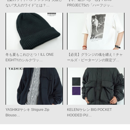
ない“大人のワイド”とは？…
PROJECTSの「ハーフジッ…
冬も夏もこれひとつ！ILL ONE
【必見】グランジの魂を纏え！チャ
EIGHTYのシルクワッ…
ールズ・ピーターソンの限定プ…
YASHIKI/ヤシキ Shigure Zip
KELEN/ケレン BIG POCKET
Blouso…
HOODED PU…