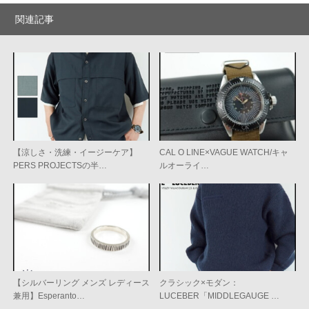
関連記事
【涼しさ・洗練・イージーケア】
CAL O LINE×VAGUE WATCH/キャ
PERS PROJECTSの半…
ルオーライ…
【シルバーリング メンズ レディース
クラシック×モダン：
兼用】Esperanto…
LUCEBER「MIDDLEGAUGE …