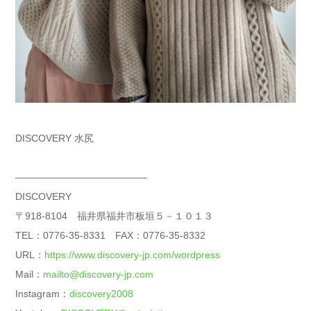
DISCOVERY 水尻
—————————————–
DISCOVERY
〒918-8104 福井県福井市板垣５－１０１３
TEL：0776-35-8331 FAX：0776-35-8332
URL：
https://www.discovery-jp.com/wordpress
Mail：
mailto@discovery-jp.com
Instagram：
discovery2008