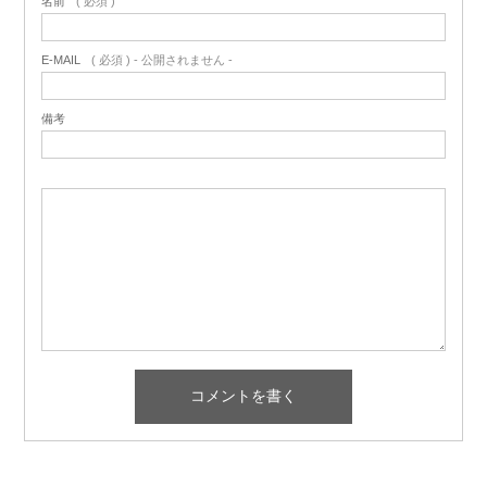
名前
( 必須 )
E-MAIL
( 必須 ) - 公開されません -
備考