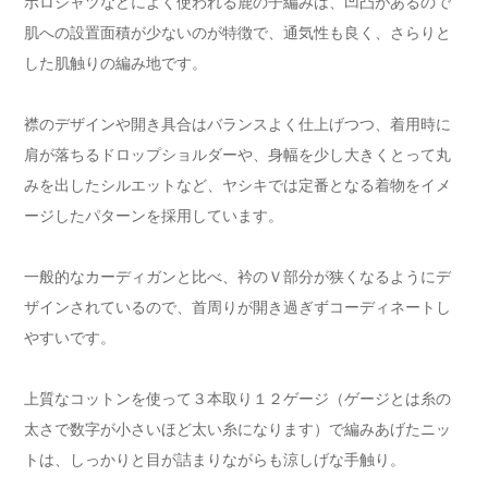
ポロシャツなどによく使われる鹿の子編みは、凹凸があるので
肌への設置面積が少ないのが特徴で、通気性も良く、さらりと
した肌触りの編み地です。
襟のデザインや開き具合はバランスよく仕上げつつ、着用時に
肩が落ちるドロップショルダーや、身幅を少し大きくとって丸
みを出したシルエットなど、ヤシキでは定番となる着物をイメ
ージしたパターンを採用しています。
一般的なカーディガンと比べ、衿のＶ部分が狭くなるようにデ
ザインされているので、首周りが開き過ぎずコーディネートし
やすいです。
上質なコットンを使って３本取り１２ゲージ（ゲージとは糸の
太さで数字が小さいほど太い糸になります）で編みあげたニッ
トは、しっかりと目が詰まりながらも涼しげな手触り。