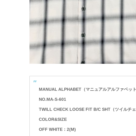
MANUAL ALPHABET（マニュアルアルファベッ
NO.MA-S-601
TWILL CHECK LOOSE FIT B/C SHT
COLOR&SIZE
OFF WHITE：2(M)