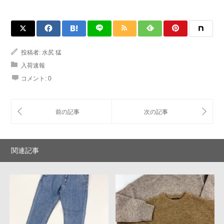
投稿者:
水尻 猛
入荷速報
コメント:
0
関連記事