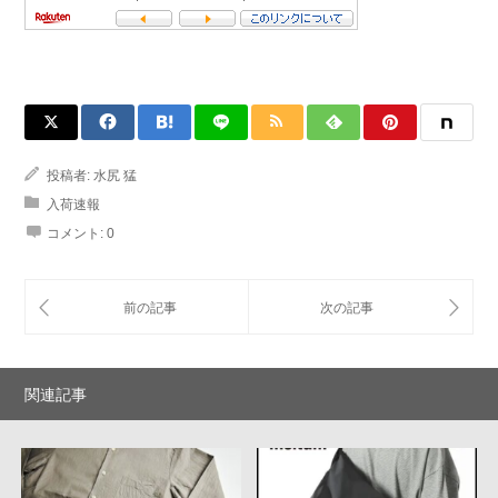
投稿者:
水尻 猛
入荷速報
コメント:
0
関連記事