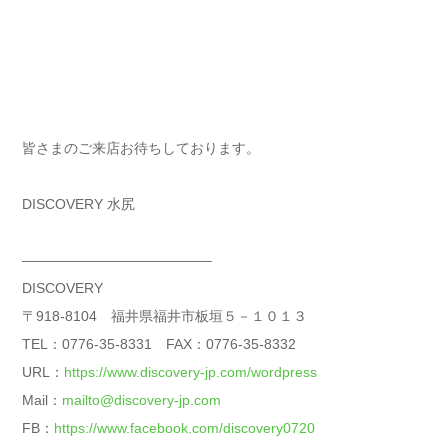
皆さまのご来店お待ちしております。
DISCOVERY 水尻
—————————————–
DISCOVERY
〒918-8104 福井県福井市板垣５－１０１３
TEL：0776-35-8331 FAX：0776-35-8332
URL：
https://www.discovery-jp.com/wordpress
Mail：
mailto@discovery-jp.com
FB：
https://www.facebook.com/discovery0720