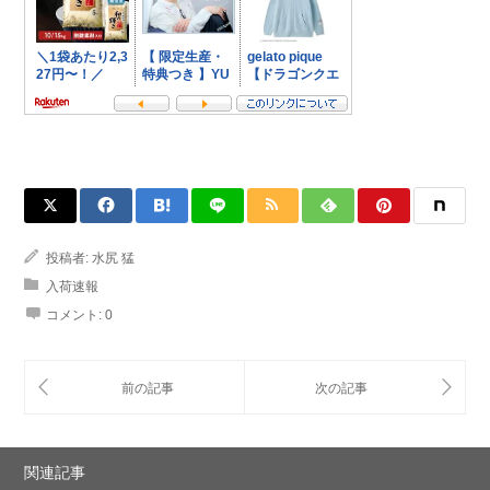
投稿者:
水尻 猛
入荷速報
コメント:
0
関連記事