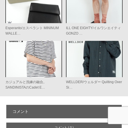
Esperanto/エスペラント MININUM
ILL ONE EIGHTY/イルワンエイティ
WALLE…
GONZO …
カジュアルと洗練の融合。
WELLDER/ウェルダー Quilting Over
SANDINISTAのCadet E…
Si…
コメント
コメント ( 0 )