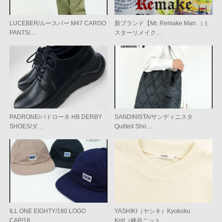
LUCEBER/ルースバー M47 CARGO
新ブランド【Mr. Remake Man.（ミ
PANTS/…
スターリメイク…
PADRONE/パドローネ HB DERBY
SANDINISTA/サンディニスタ
SHOES/ダ…
Quilted Sho…
ILL ONE EIGHTY/180 LOGO
YASHIKI（ヤシキ）Kyokoku
CAP/18…
Knit（峡谷ニット…