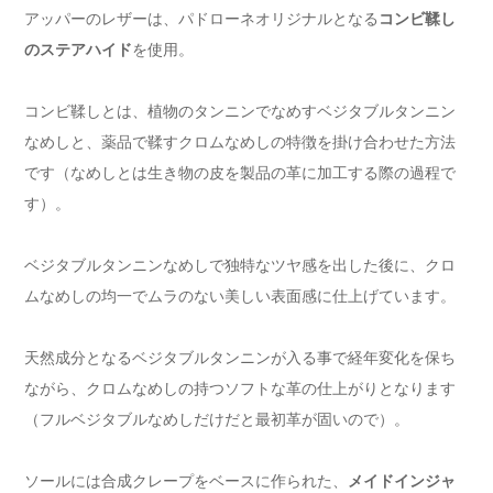
アッパーのレザーは、パドローネオリジナルとなる
コンビ鞣し
のステアハイド
を使用。
コンビ鞣しとは、植物のタンニンでなめすベジタブルタンニン
なめしと、薬品で鞣すクロムなめしの特徴を掛け合わせた方法
です（なめしとは生き物の皮を製品の革に加工する際の過程で
す）。
ベジタブルタンニンなめしで独特なツヤ感を出した後に、クロ
ムなめしの均一でムラのない美しい表面感に仕上げています。
天然成分となるベジタブルタンニンが入る事で経年変化を保ち
ながら、クロムなめしの持つソフトな革の仕上がりとなります
（フルベジタブルなめしだけだと最初革が固いので）。
ソールには合成クレープをベースに作られた、
メイドインジャ