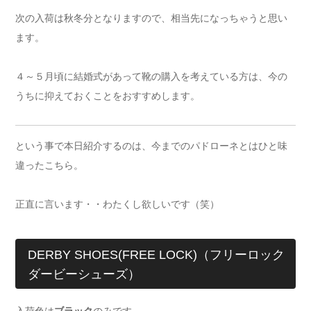
次の入荷は秋冬分となりますので、相当先になっちゃうと思い
ます。
４～５月頃に結婚式があって靴の購入を考えている方は、今の
うちに抑えておくことをおすすめします。
という事で本日紹介するのは、今までのパドローネとはひと味
違ったこちら。
正直に言います・・わたくし欲しいです（笑）
DERBY SHOES(FREE LOCK)（フリーロック
ダービーシューズ）