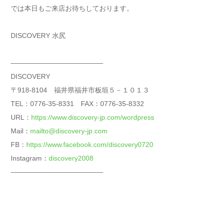
では本日もご来店お待ちしております。
DISCOVERY 水尻
—————————————–
DISCOVERY
〒918-8104 福井県福井市板垣５－１０１３
TEL：0776-35-8331 FAX：0776-35-8332
URL：
https://www.discovery-jp.com/wordpress
Mail：
mailto@discovery-jp.com
FB：
https://www.facebook.com/discovery0720
Instagram：
discovery2008
—————————————–