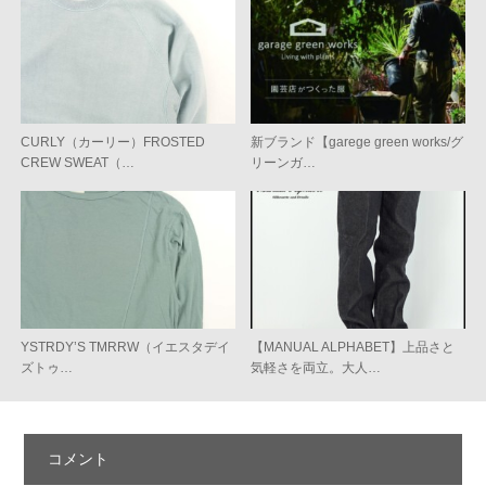
CURLY（カーリー）FROSTED
新ブランド【garege green works/グ
CREW SWEAT（…
リーンガ…
YSTRDY’S TMRRW（イエスタデイ
【MANUAL ALPHABET】上品さと
ズトゥ…
気軽さを両立。大人…
コメント