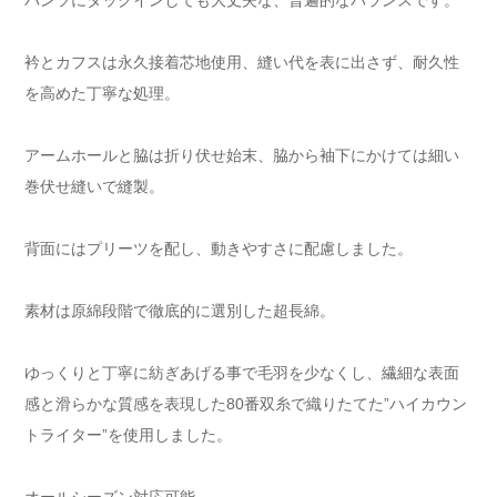
パンツにタックインしても大丈夫な、普遍的なバランスです。
衿とカフスは永久接着芯地使用、縫い代を表に出さず、耐久性
を高めた丁寧な処理。
アームホールと脇は折り伏せ始末、脇から袖下にかけては細い
巻伏せ縫いで縫製。
背面にはプリーツを配し、動きやすさに配慮しました。
素材は原綿段階で徹底的に選別した超長綿。
ゆっくりと丁寧に紡ぎあげる事で毛羽を少なくし、繊細な表面
感と滑らかな質感を表現した80番双糸で織りたてた”ハイカウン
トライター”を使用しました。