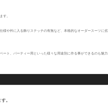
ます。
仕様や衿に入る飾りステッチの有無など、本格的なオーダースーツに劣
ベート、パーティー用といった様々な用途別に作る事ができるのも魅力
ます。