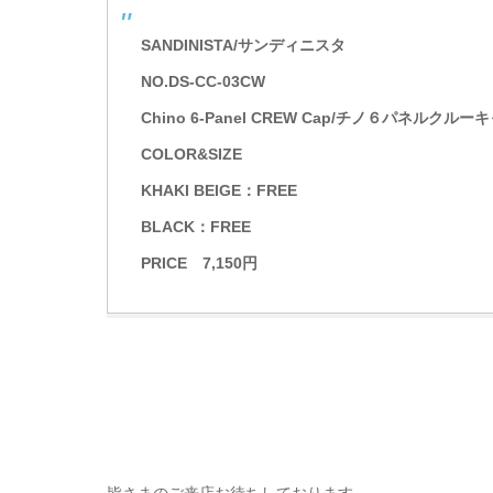
SANDINISTA/サンディニスタ
NO.DS-CC-03CW
Chino 6-Panel CREW Cap/チノ６パネルクルー
COLOR&SIZE
KHAKI BEIGE：FREE
BLACK：FREE
PRICE 7,150円