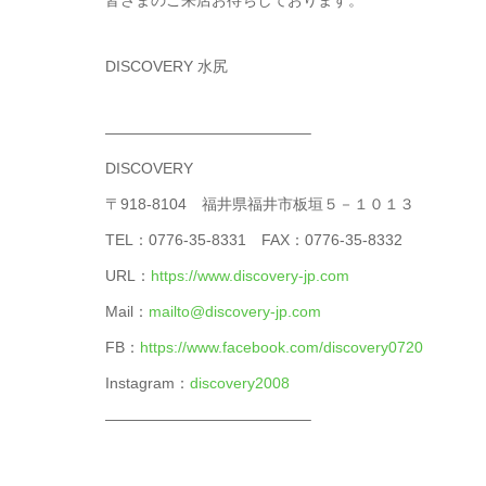
皆さまのご来店お待ちしております。
DISCOVERY 水尻
—————————————–
DISCOVERY
〒918-8104 福井県福井市板垣５－１０１３
TEL：0776-35-8331 FAX：0776-35-8332
URL：
https://www.discovery-jp.com
Mail：
mailto@discovery-jp.com
FB：
https://www.facebook.com/discovery0720
Instagram：
discovery2008
—————————————–